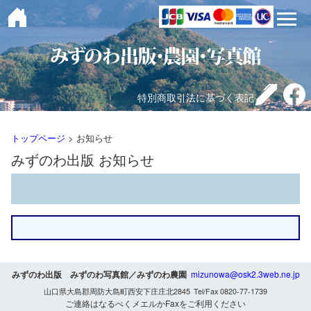
toggle 
特別商取引法に基づく表記
トップページ
> お知らせ
みずのわ出版 お知らせ
みずのわ出版 みずのわ写真館／みずのわ農園
mizunowa@osk2.3web.ne.jp
山口県大島郡周防大島町西安下庄庄北2845 Tel/Fax 0820-77-1739
ご連絡はなるべくメエルかFaxをご利用ください