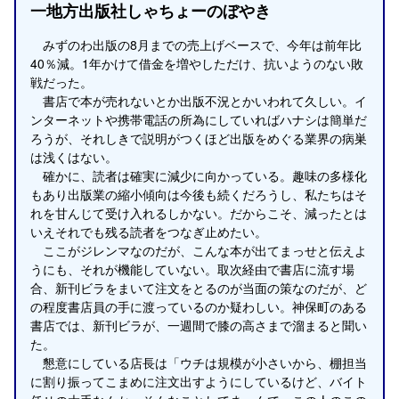
一地方出版社しゃちょーのぼやき
みずのわ出版の8月までの売上げベースで、今年は前年比
40％減。1年かけて借金を増やしただけ、抗いようのない敗
戦だった。
書店で本が売れないとか出版不況とかいわれて久しい。イ
ンターネットや携帯電話の所為にしていればハナシは簡単だ
ろうが、それしきで説明がつくほど出版をめぐる業界の病巣
は浅くはない。
確かに、読者は確実に減少に向かっている。趣味の多様化
もあり出版業の縮小傾向は今後も続くだろうし、私たちはそ
れを甘んじて受け入れるしかない。だからこそ、減ったとは
いえそれでも残る読者をつなぎ止めたい。
ここがジレンマなのだが、こんな本が出てまっせと伝えよ
うにも、それが機能していない。取次経由で書店に流す場
合、新刊ビラをまいて注文をとるのが当面の策なのだが、ど
の程度書店員の手に渡っているのか疑わしい。神保町のある
書店では、新刊ビラが、一週間で膝の高さまで溜まると聞い
た。
懇意にしている店長は「ウチは規模が小さいから、棚担当
に割り振ってこまめに注文出すようにしているけど、バイト