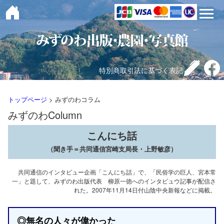
toggle 
特別商取引法に基づく表記
トップページ
> みずのわコラム
みずのわColumn
こんにち話
（聞き手＝共同通信宮崎支局長・上野敏彦）
共同通信のインタビュー企画「こんにち話」で、「民俗学の巨人、宮本常
一」と題して、みずのわ出版代表 柳原一徳へのインタビュウ記事が配信さ
れた。2007年11月14日付山陰中央新報などに掲載。
◎無名の人々が偉かった