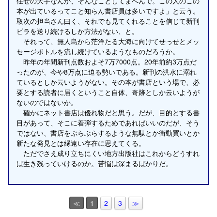
任せの大手なんか、そんなことしてまへんで。この人のこの
本が出ているってこと知らん書店員は多いですよ」と云う。
取次の担当さん曰く、それでも見てくれることを信じて新刊
ビラを送り続けるしか方法がない、と。
それって、無人島から茫洋たる大海に向けてせっせとメッ
セージボトルを流し続けているようなものだろうか。
昨年の年間新刊点数およそ7万7000点。20年前約3万点だ
ったのが、今や8万点に迫る勢いである。新刊の洪水に溺れ
ているとしか云いようがない。その本が書店という場で、必
要とする読者に届くということ自体、奇跡としか云いようが
ないのではないか。
確かにネット書店は優れ物だと思う。だが、目的とする書
目があって、そこに着弾するためであればいいのだが、そう
ではない、書店をぶらぶらするような無駄とか衝動買いとか
新たな発見とは縁遠い存在に思えてくる。
ただでさえ成り立ちにくい地方出版社はこれからどうすれ
ば生き残っていけるのか。苦悩は深まるばかりだ。
≪
1
2
3
≫