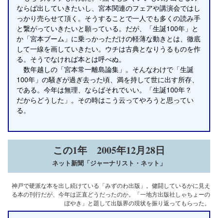
ならば出していきたいし、宮本関連のフェアや講演会ではし
っかり売らせて頂く。そうすることで一人でも多くの読み手
と繋がっていきたいと願っている。だが、「生誕100年」と
か「宮本ブーム」に乗っかっただけの軽薄な動きとは、徹底
して一線を画していきたい。ウチは古典となりうるものを作
る。そうでなければ本とは呼べぬ。
数年越しの「宮本常一離島論集」。そんなわけで「生誕
100年」の騒ぎが過ぎ去った頃、満を持して世に出す所存、
である。今年は無理、ならばそれでいい。「生誕100年？
だからどうした」。その時はこう云ってやろうと思ってい
る。
この1年 2005年12月28日
ネット新聞「ジャーナリスト・ネット」
神戸で硬派な本を出し続けている「みずのわ出版」。健闘しているかに見え
る本の刊行だが、今年は正直どうだったのか。「一地方出版社しゃちょーの
ぼやき」と題して出版界の現状を振り返ってもらった。