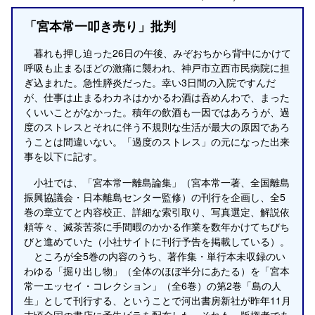
「宮本常一叩き売り」批判
暮れも押し迫った26日の午後、みぞおちから背中にかけて
呼吸も止まるほどの激痛に襲われ、神戸市立西市民病院に担
ぎ込まれた。急性膵炎だった。幸い3日間の入院ですんだ
が、仕事は止まるわカネはかかるわ酒は呑めんわで、まった
くいいことがなかった。積年の飲酒も一因ではあろうが、過
度のストレスとそれに伴う不規則な生活が最大の原因であろ
うことは間違いない。「過度のストレス」の元になった出来
事を以下に記す。
小社では、「宮本常一離島論集」（宮本常一著、全国離島
振興協議会・日本離島センター監修）の刊行を企画し、全5
巻の章立てと内容校正、詳細な索引取り、写真選定、解説依
頼等々、滅茶苦茶に手間暇のかかる作業を数年かけてちびち
びと進めていた（小社サイトに刊行予告を掲載している）。
ところが全5巻の内容のうち、著作集・単行本未収録のい
わゆる「掘り出し物」（全体のほぼ半分にあたる）を「宮本
常一エッセイ・コレクション」（全6巻）の第2巻「島の人
生」として刊行する、ということで河出書房新社が昨年11月