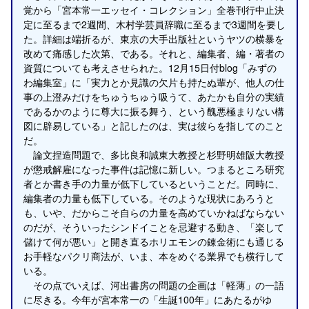
覚から「宮本常一エッセイ・コレクション」全巻刊行中止決
定に至るまで2週間、木村学芸員辞職に至るまで3週間を要し
た。詳細は端折るが、東京の大手出版社というヤツの横暴を
改めて痛感した次第、である。それと、編集者、編・著者の
資質についても考えさせられた。12月15日付blog「みずの
わ編集室」に「実力とか見識の欠片も持たぬ輩が、他人の仕
事の上澄みだけをちゅうちゅう吸うて、あたかも自分の実績
であるかのように尊大に振る舞う、という醜悪極まりない構
図に辟易している」と記したのは、実は彼らを指してのこと
だ。
論文捏造問題で、多比良和誠東大教授と杉野明雄阪大教授
が懲戒解雇になった事件は記憶に新しい。つまるところ研究
者とか書き手の力量が低下しているということだ。同時に、
編集者の力量も低下している。そのような現状にあろうと
も、いや、だからこそ自らの力量を高めていかねばならない
のだが、そういったシンドイことを忌避する動き、「楽して
儲けて何が悪い」と開き直るホリエモンの錬金術にも通じる
お手軽なパクリ商法が、いま、本をめぐる業界でも横行して
いる。
その点でいえば、河出書房の問題の企画は「軽薄」の一語
に尽きる。今年が宮本常一の「生誕100年」にあたるがゆ