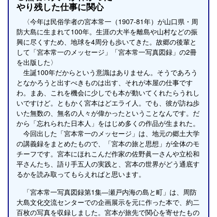
やり残した仕事に関心
〈今年は民俗学者の宮本常一（1907-81年）が山口県・周
防大島に生まれて100年。生涯の大半を離島や山村などの振
興に尽くすため、地球を4周分も歩いてきた。故郷の後輩と
して「宮本常一のメッセージ」「宮本常一写真図録」の2冊
を出版した〉
生誕100年だからという意識はありません。そうであろう
となかろうと出すべきものは出す、それが本屋の仕事です
わ。まあ、これを機会に少しでも本が動いてくれたらうれし
いですけど。ともかく宮本はどエライ人。でも、彼が訪ね歩
いた無数の、無名の人々が偉かったということなんです。だ
から「忘れられた日本人」をはじめ多くの作品が生まれた。
今回出した「宮本常一のメッセージ」は、地元の郷土大学
の講義録をまとめたもので、「宮本の旅と思想」が全体のモ
チーフです。宮本にほれこんだ作家の佐野眞一さんや立松和
平さんたち、語り手五人の実践と、宮本の世界がどう通底す
るかを読み取ってもらえればと思います。
「宮本常一写真図録第1集―瀬戸内海の島と町」は、周防
大島文化交流センターでの企画展示を元に作った本で、約二
百枚の写真を収録しました。宮本が旅先で関心を寄せたもの