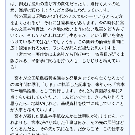
は、例えば漁船の造り方の変化だったり、道行く人々の足
元、護岸の変わりようなどと多岐にわたっています。
彼の写真は昭和30-40年代のノスタルジーというとらえ方
をよくされるが、それには違和感があります。今の時代に宮
本の文章や写真は、へき地の救いようのない現実をどうみて
いくか、そしてわれわれはどう生きるか、という問いを突き
つけているのではないでしょうか。この図録の価値が世間に
広く認知されるのは、ワシらが死んだ後だと思いますよ。
〈宮本常一著作集は未来社から刊行中で、49巻目が近く出
版される。民俗学に関心を持つ人も、じりじりと増えてい
る〉
宮本が全国離島振興協議会を発足させてから亡くなるまで
の30年間に季刊「しま」に執筆した記事を、来年から「宮本
常一離島論集」として刊行します。それと写真図録を年に2
点くらい出していきたい。しんどいですよ、きっちり作ろう
思うたら。地味やけれど、基礎資料を後世に残していくこと
が大事と考えています。
宮本が残した遺品や手紙なんかには興味がありません。そ
れよりも、宮本がやり残した仕事は何か、その先の展開はど
うなるんだと、その先が気になる。だからこそ、この仕事を
続けているわけです。