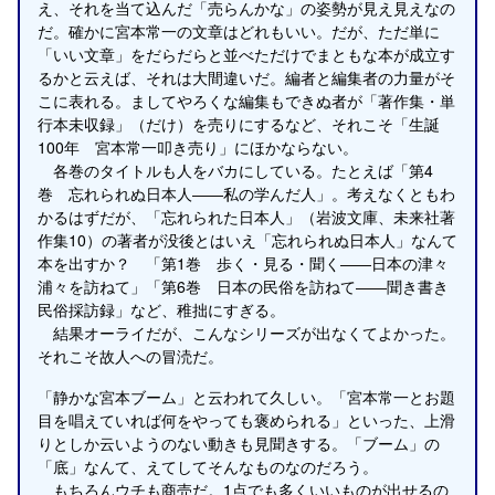
え、それを当て込んだ「売らんかな」の姿勢が見え見えなの
だ。確かに宮本常一の文章はどれもいい。だが、ただ単に
「いい文章」をだらだらと並べただけでまともな本が成立す
るかと云えば、それは大間違いだ。編者と編集者の力量がそ
こに表れる。ましてやろくな編集もできぬ者が「著作集・単
行本未収録」（だけ）を売りにするなど、それこそ「生誕
100年 宮本常一叩き売り」にほかならない。
各巻のタイトルも人をバカにしている。たとえば「第4
巻 忘れられぬ日本人――私の学んだ人」。考えなくともわ
かるはずだが、「忘れられた日本人」（岩波文庫、未来社著
作集10）の著者が没後とはいえ「忘れられぬ日本人」なんて
本を出すか？ 「第1巻 歩く・見る・聞く――日本の津々
浦々を訪ねて」「第6巻 日本の民俗を訪ねて――聞き書き
民俗採訪録」など、稚拙にすぎる。
結果オーライだが、こんなシリーズが出なくてよかった。
それこそ故人への冒涜だ。
「静かな宮本ブーム」と云われて久しい。「宮本常一とお題
目を唱えていれば何をやっても褒められる」といった、上滑
りとしか云いようのない動きも見聞きする。「ブーム」の
「底」なんて、えてしてそんなものなのだろう。
もちろんウチも商売だ。1点でも多くいいものが出せるの