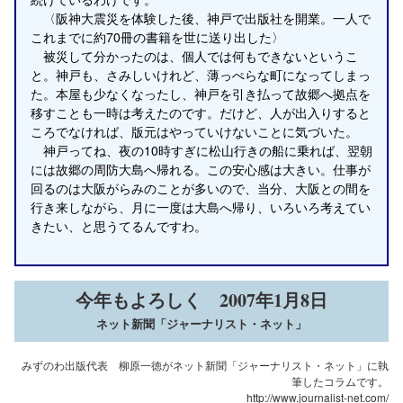
〈阪神大震災を体験した後、神戸で出版社を開業。一人で
これまでに約70冊の書籍を世に送り出した〉
被災して分かったのは、個人では何もできないというこ
と。神戸も、さみしいけれど、薄っぺらな町になってしまっ
た。本屋も少なくなったし、神戸を引き払って故郷へ拠点を
移すことも一時は考えたのです。だけど、人が出入りすると
ころでなければ、版元はやっていけないことに気づいた。
神戸ってね、夜の10時すぎに松山行きの船に乗れば、翌朝
には故郷の周防大島へ帰れる。この安心感は大きい。仕事が
回るのは大阪がらみのことが多いので、当分、大阪との間を
行き来しながら、月に一度は大島へ帰り、いろいろ考えてい
きたい、と思うてるんですわ。
今年もよろしく 2007年1月8日
ネット新聞「ジャーナリスト・ネット」
みずのわ出版代表 柳原一徳がネット新聞「ジャーナリスト・ネット」に執
筆したコラムです。
http://www.journalist-net.com/