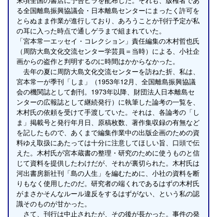
末頃全国の書店に予告ビラを配布した。それも、版権者であ
る全国離島振興協議会・日本離島センターにまったく許可を
とらぬまま作業が進行しており、あろうことか刊行予定が私
の耳に入った時点で通しゲラまで組まれていた。
「宮本常一エッセイ・コレクション」責任編集の木村哲也氏
（周防大島文化交流センター学芸員＝当時）による、小社企
画からの盗作と判明するのに時間はかからなかった。
去年の夏に周防大島文化交流センターを訪ねた折、私は、
宮本常一が季刊「しま」（1953年12月、全国離島振興協議
会の機関誌として創刊。1973年以降、財団法人日本離島セ
ンターの広報誌として継続発行）に執筆した論考の一覧を、
木村氏の依頼を受けて手渡していた。それは、各論考の「し
ま」掲載号と発行年月日、原稿枚数、著作集収録の有無など
を記したもので、あくまで編集作業中の出版企画のための資
料ゆえ取扱にあたっては十分に注意してほしい旨、口頭で伝
えた。木村氏が宮本蔵書の整理・研究のために使うものと信
じて資料を提供したわけだが、それが裏切られた。木村氏は
河出書房新社刊「島の人生」を編むために、小社の資料を断
りもなく使用したのだ。研究者の端くれであるはずの木村氏
がまさかそんなルール違反をするはずがない、という私の認
識そのものが甘かった。
さて、刊行は中止されたが、その後が長かった。事件の発