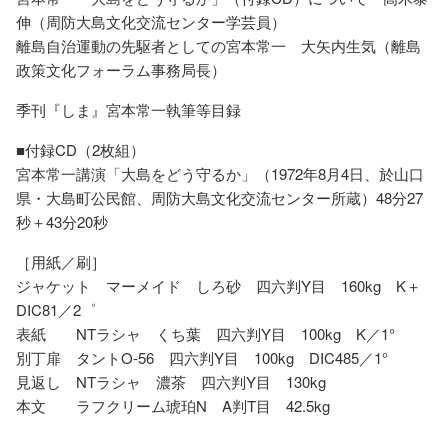
伸（周防大島文化交流センター学芸員）
離島自治運動の先駆者としての宮本常一 大矢内生気（離島
政策文化フォーラム事務局長）
季刊『しま』宮本常一執筆等目録
■付録CD（2枚組）
宮本常一講演「大島をどう守るか」（1972年8月4日、於山口
県・大島町公民館、周防大島文化交流センター所蔵）48分27
秒＋43分20秒
［用紙／刷］
ジャケット マーメイド しろ砂 四六判Y目 160kg K＋
DIC81／2゜
表紙 NTラシャ くち葉 四六判Y目 100kg K／1°
別丁扉 タントO-56 四六判Y目 100kg DIC485／1°
見返し NTラシャ 濃茶 四六判Y目 130kg
本文 ラフクリーム琥珀N A判T目 42.5kg