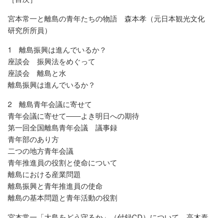
宮本常一と離島の青年たちの物語 森本孝（元日本観光文化
研究所所員）
1 離島振興は進んでいるか？
座談会 振興法をめぐって
座談会 離島と水
離島振興は進んでいるか？
2 離島青年会議に寄せて
青年会議に寄せて――よき明日への期待
第一回全国離島青年会議 議事録
青年部のあり方
二つの地方青年会議
青年推進員の役割と使命について
離島における産業問題
離島振興と青年推進員の使命
離島の基本問題と青年活動の役割
宮本常一「大島をどう守るか」（付録CD）について 高木泰