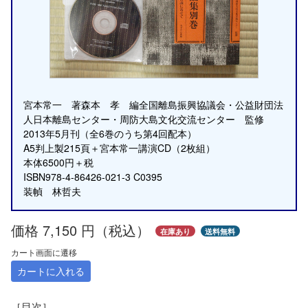
宮本常一 著森本 孝 編全国離島振興協議会・公益財団法
人日本離島センター・周防大島文化交流センター 監修
2013年5月刊（全6巻のうち第4回配本）
A5判上製215頁＋宮本常一講演CD（2枚組）
本体6500円＋税
ISBN978-4-86426-021-3 C0395
装幀 林哲夫
価格 7,150 円（税込）
在庫あり
送料無料
カート画面に遷移
カートに入れる
［目次］