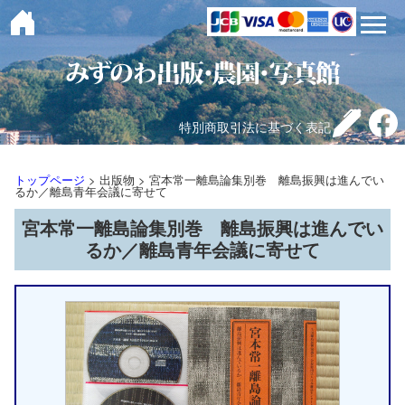
toggle 
特別商取引法に基づく表記
トップページ
> 出版物 > 宮本常一離島論集別巻 離島振興は進んでい
るか／離島青年会議に寄せて
宮本常一離島論集別巻 離島振興は進んでい
るか／離島青年会議に寄せて