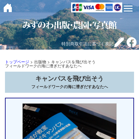
toggle 
特別商取引法に基づく表記
トップページ
> 出版物 > キャンパスを飛び出そう
フィールドワークの海に漕ぎだすあなたへ
キャンパスを飛び出そう
フィールドワークの海に漕ぎだすあなたへ