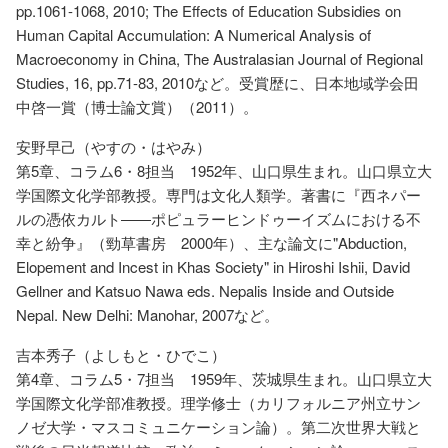
pp.1061-1068, 2010; The Effects of Education Subsidies on
Human Capital Accumulation: A Numerical Analysis of
Macroeconomy in China, The Australasian Journal of Regional
Studies, 16, pp.71-83, 2010など。受賞歴に、日本地域学会田
中啓一賞（博士論文賞）（2011）。
安野早己（やすの・はやみ）
第5章、コラム6・8担当 1952年、山口県生まれ。山口県立大
学国際文化学部教授。専門は文化人類学。著書に『西ネパー
ルの憑依カルト――ポピュラーヒンドゥーイズムにおける不
幸と紛争』（勁草書房 2000年）、主な論文に"Abduction,
Elopement and Incest in Khas Society" in Hiroshi Ishii, David
Gellner and Katsuo Nawa eds. Nepalis Inside and Outside
Nepal. New Delhi: Manohar, 2007など。
吉本秀子（よしもと・ひでこ）
第4章、コラム5・7担当 1959年、茨城県生まれ。山口県立大
学国際文化学部准教授。理学修士（カリフォルニア州立サン
ノゼ大学・マスコミュニケーション論）。第二次世界大戦と