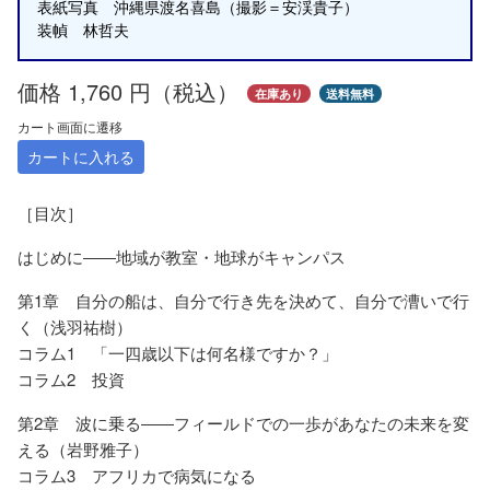
表紙写真 沖縄県渡名喜島（撮影＝安渓貴子）
装幀 林哲夫
価格 1,760 円（税込）
在庫あり
送料無料
カート画面に遷移
カートに入れる
［目次］
はじめに――地域が教室・地球がキャンパス
第1章 自分の船は、自分で行き先を決めて、自分で漕いで行
く（浅羽祐樹）
コラム1 「一四歳以下は何名様ですか？」
コラム2 投資
第2章 波に乗る――フィールドでの一歩があなたの未来を変
える（岩野雅子）
コラム3 アフリカで病気になる