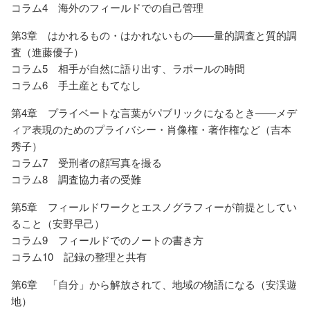
コラム4 海外のフィールドでの自己管理
第3章 はかれるもの・はかれないもの――量的調査と質的調
査（進藤優子）
コラム5 相手が自然に語り出す、ラポールの時間
コラム6 手土産ともてなし
第4章 プライベートな言葉がパブリックになるとき――メデ
ィア表現のためのプライバシー・肖像権・著作権など（吉本
秀子）
コラム7 受刑者の顔写真を撮る
コラム8 調査協力者の受難
第5章 フィールドワークとエスノグラフィーが前提としてい
ること（安野早己）
コラム9 フィールドでのノートの書き方
コラム10 記録の整理と共有
第6章 「自分」から解放されて、地域の物語になる（安渓遊
地）