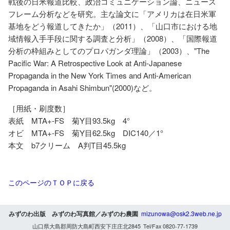
戦後の日米報道比較、政治コミュニケーション論、ニュース
フレーム分析などを研究。主な論文に「アメリカは在日米軍
基地をどう報道してきたか」（2011）、「山口市における地
域情報入手手段に関する調査と分析」（2008）、「国際報道
分析の枠組みとしてのプロパガンダ理論」（2003）、"The
Pacific War: A Retrospective Look at Anti-Japanese
Propaganda in the New York Times and Anti-American
Propaganda in Asahi Shimbun"(2000)など。
［用紙・刷度数］
表紙 MTA+-FS 菊Y目93.5kg 4°
オビ MTA+-FS 菊Y目62.5kg DIC140／1°
本文 b7クリーム A判T目45.5kg
このページのＴＯＰに戻る
みずのわ出版 みずのわ写真館／みずのわ農園
mizunowa@osk2.3web.ne.jp
山口県大島郡周防大島町西安下庄庄北2845 Tel/Fax 0820-77-1739