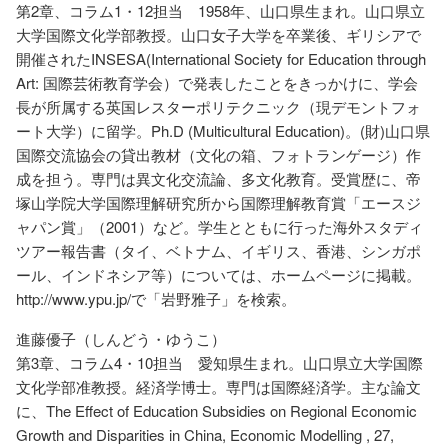
第2章、コラム1・12担当 1958年、山口県生まれ。山口県立
大学国際文化学部教授。山口女子大学を卒業後、ギリシアで
開催されたINSESA(International Society for Education through
Art: 国際芸術教育学会）で発表したことをきっかけに、学会
長が所属する英国レスターポリテクニック（現デモントフォ
ート大学）に留学。Ph.D (Multicultural Education)。(財)山口県
国際交流協会の貸出教材（文化の箱、フォトランゲージ）作
成を担う。専門は異文化交流論、多文化教育。受賞歴に、帝
塚山学院大学国際理解研究所から国際理解教育賞「エースジ
ャパン賞」（2001）など。学生とともに行った海外スタディ
ツアー報告書（タイ、ベトナム、イギリス、香港、シンガポ
ール、インドネシア等）については、ホームページに掲載。
http://www.ypu.jp/で「岩野雅子」を検索。
進藤優子（しんどう・ゆうこ）
第3章、コラム4・10担当 愛知県生まれ。山口県立大学国際
文化学部准教授。経済学博士。専門は国際経済学。主な論文
に、The Effect of Education Subsidies on Regional Economic
Growth and Disparities in China, Economic Modelling , 27,