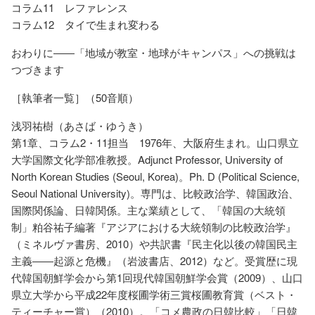
コラム11 レファレンス
コラム12 タイで生まれ変わる
おわりに――「地域が教室・地球がキャンパス」への挑戦は
つづきます
［執筆者一覧］（50音順）
浅羽祐樹（あさば・ゆうき）
第1章、コラム2・11担当 1976年、大阪府生まれ。山口県立
大学国際文化学部准教授。Adjunct Professor, University of
North Korean Studies (Seoul, Korea)。Ph. D (Political Science,
Seoul National University)。専門は、比較政治学、韓国政治、
国際関係論、日韓関係。主な業績として、「韓国の大統領
制」粕谷祐子編著『アジアにおける大統領制の比較政治学』
（ミネルヴァ書房、2010）や共訳書『民主化以後の韓国民主
主義――起源と危機』（岩波書店、2012）など。受賞歴に現
代韓国朝鮮学会から第1回現代韓国朝鮮学会賞（2009）、山口
県立大学から平成22年度桜圃学術三賞桜圃教育賞（ベスト・
ティーチャー賞）（2010）。「コメ農政の日韓比較」「日韓