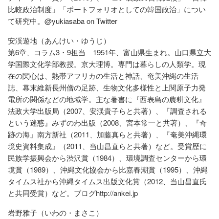
比較政治制度」「ポートフォリオとしての韓国政治」につい
て研究中。@yukiasaba on Twitter
安渓遊地（あんけい・ゆうじ）
第6章、コラム3・9担当 1951年、富山県生まれ。山口県立大
学国際文化学部教授。京大理博。専門は暮らしの人類学。現
在の関心は、熱帯アフリカの生活と神話、奄美沖縄の生活
誌、幕末維新長州僧の足跡、生物文化多様性と上関原子力発
電所の関係などの地域学。主な著書に『西表島の農耕文化』
法政大学出版局（2007、安渓貴子らと共著）、『調査される
という迷惑』みずのわ出版（2008、宮本常一と共著）、『奇
跡の海』南方新社（2011、加藤真らと共著）、『奄美沖縄環
境史資料集成』（2011、当山昌直らと共著）など。受賞歴に
民族学振興会から渋沢賞（1984）、環境調査センターから環
境賞（1989）、沖縄文化協会から比嘉春潮賞（1995）、沖縄
タイムス社から沖縄タイムス出版文化賞（2012、当山昌直氏
と共同受賞）など。ブログhttp://ankei.jp
岩野雅子（いわの・まさこ）