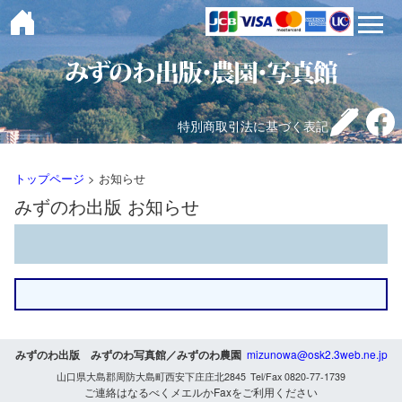
toggle 
特別商取引法に基づく表記
トップページ
> お知らせ
みずのわ出版 お知らせ
みずのわ出版 みずのわ写真館／みずのわ農園
mizunowa@osk2.3web.ne.jp
山口県大島郡周防大島町西安下庄庄北2845 Tel/Fax 0820-77-1739
ご連絡はなるべくメエルかFaxをご利用ください