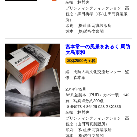
装幀 林哲夫
プリンティングディレクション 高
智之・黒田典孝（(株)山田写真製版
所）
印刷 (株)山田写真製版所
製本 (株)渋谷文泉閣
宮本常一の風景をあるく 周防
大島東和
本体2500円＋税
編 周防大島文化交流センター 監
修 森本孝
2014年12月
A5判並製本（PUR）カバー装 142
頁 写真点数約300点
ISBN978-4-86426-028-2 C0336
装幀 林哲夫
プリンティングディレクション 高
智之（山田写真製版所）
印刷 (株)山田写真製版所
製本 (株)渋谷文泉閣