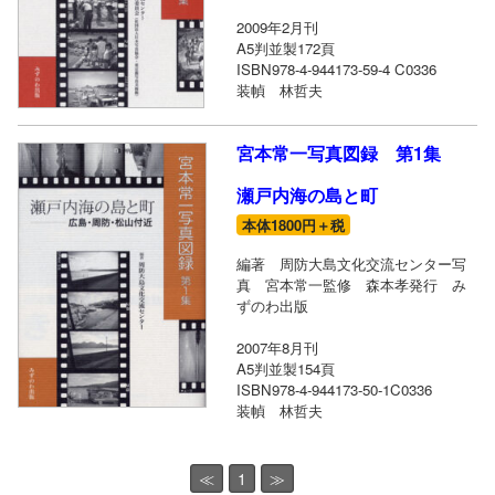
2009年2月刊
A5判並製172頁
ISBN978-4-944173-59-4 C0336
装幀 林哲夫
宮本常一写真図録 第1集
瀬戸内海の島と町
本体1800円＋税
編著 周防大島文化交流センター写
真 宮本常一監修 森本孝発行 み
ずのわ出版
2007年8月刊
A5判並製154頁
ISBN978-4-944173-50-1C0336
装幀 林哲夫
≪
1
≫