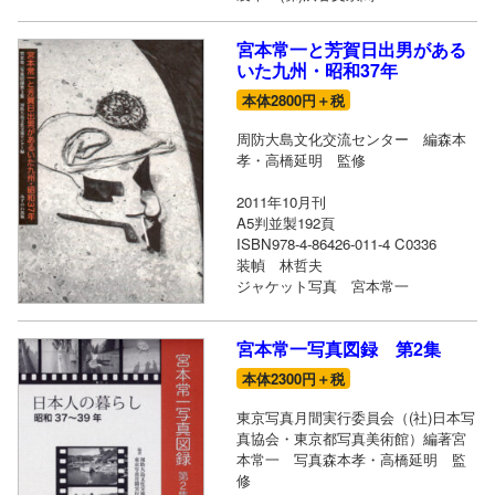
宮本常一と芳賀日出男がある
いた九州・昭和37年
本体2800円＋税
周防大島文化交流センター 編森本
孝・高橋延明 監修
2011年10月刊
A5判並製192頁
ISBN978-4-86426-011-4 C0336
装幀 林哲夫
ジャケット写真 宮本常一
宮本常一写真図録 第2集
本体2300円＋税
東京写真月間実行委員会（(社)日本写
真協会・東京都写真美術館）編著宮
本常一 写真森本孝・高橋延明 監
修