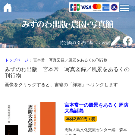
toggle 
特別商取引法に基づく表記
トップページ
> 宮本常一写真図録／風景をあるくの刊行物
みずのわ出版 宮本常一写真図録／風景をあるくの
刊行物
画像をクリックすると、書籍の「詳細」ヘリンクします
宮本常一の風景をあるく 周防
大島諸島
本体2,500円＋税
周防大島文化交流センター編 森本