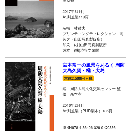
孝監修
2017年3月刊
A5判並製118頁
装幀 林哲夫
プリンティングディレクション 高
智之（山田写真製版所）
印刷 (株)山田写真製版所
製本 (株)渋谷文泉閣
宮本常一の風景をあるく 周防
大島久賀・橘・大島
本体2,500円＋税
編 周防大島文化交流センター 監
修 森本孝
2016年2月刊
A5判並製（PUR製本）136頁
ISBN978-4-86426-029-9 C0336