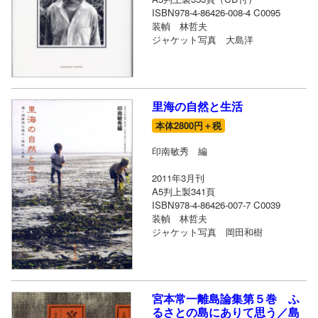
ISBN978-4-86426-008-4 C0095
装幀 林哲夫
ジャケット写真 大島洋
里海の自然と生活
本体2800円＋税
印南敏秀 編
2011年3月刊
A5判上製341頁
ISBN978-4-86426-007-7 C0039
装幀 林哲夫
ジャケット写真 岡田和樹
宮本常一離島論集第５巻 ふ
るさとの島にありて思う／島