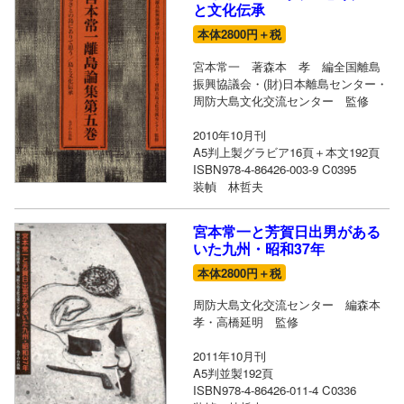
と文化伝承
本体2800円＋税
宮本常一 著森本 孝 編全国離島
振興協議会・(財)日本離島センター・
周防大島文化交流センター 監修
2010年10月刊
A5判上製グラビア16頁＋本文192頁
ISBN978-4-86426-003-9 C0395
装幀 林哲夫
宮本常一と芳賀日出男がある
いた九州・昭和37年
本体2800円＋税
周防大島文化交流センター 編森本
孝・高橋延明 監修
2011年10月刊
A5判並製192頁
ISBN978-4-86426-011-4 C0336