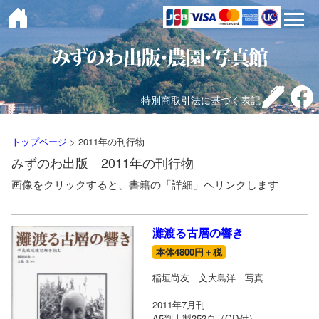
toggle 
特別商取引法に基づく表記
トップページ
> 2011年の刊行物
みずのわ出版 2011年の刊行物
画像をクリックすると、書籍の「詳細」ヘリンクします
灘渡る古層の響き
本体4800円＋税
稲垣尚友 文大島洋 写真
2011年7月刊
A5判上製353頁（CD付）