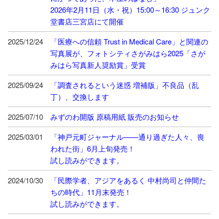
2026年2月11日（水・祝）15:00～16:30 ジュンク
堂書店三宮店にて開催
2025/12/24
「医療への信頼 Trust in Medical Care」と関連の
写真展が、フォトシティさがみはら2025「さが
みはら写真新人奨励賞」受賞
2025/09/24
「調査されるという迷惑 増補版」不良品（乱
丁）、交換します
2025/07/10
みずのわ開版 原稿用紙 販売のお知らせ
2025/03/01
「神戸元町ジャーナル——通り過ぎた人々、喪
われた街」6月上旬発売！
試し読みができます。
2024/10/30
「民際学者、アジアをあるく 中村尚司と仲間た
ちの時代」11月末発売！
試し読みができます。