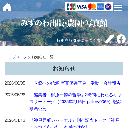
toggle 
特別商取引法に基づく表記
トップページ
> お知らせ一覧
お知らせ
2026/06/05
「医療への信頼 写真保存基金」活動・会計報告
2026/05/26
「編集者・柳原一徳の哲学」3時間にわたるギャ
ラリートーク（2025年7月6日 gallery0369）記録
動画公開
2026/01/13
『神戸元町ジャーナル』刊行記念トーク「神戸
にかつてあった、本屋のはなし」